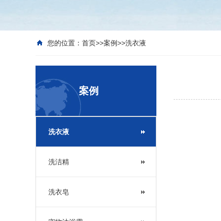
您的位置：
首页
>>
案例
>>
洗衣液
案例
洗衣液
洗洁精
洗衣皂