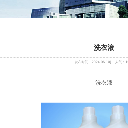
洗衣液
发布时间：2024-06-10}
人气：
1
洗衣液