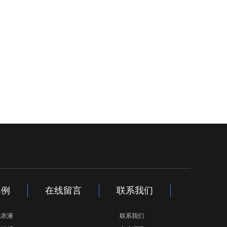
案例
在线留言
联系我们
洗衣液
联系我们