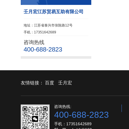
壬月宏江苏贸易互助有限公司
地址：江苏省泰兴市张陈路12号
手机：17351642689
咨询热线
400-688-2823
友情链接：
百度
壬月宏
咨询热线:
400-688-2823
手机：17351642689