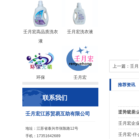
壬月宏高品质洗衣
壬月宏洗衣液
液
上一篇：
壬月
环保
壬月宏
推荐资讯
联系我们
逆势破局
壬月宏企
壬月宏江苏贸易互助有限公司
壬月宏企
地址：江苏省泰兴市张陈路12号
壬月宏-
手机：17351642689