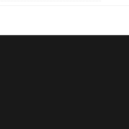
关于我们
产品中心
新闻动态