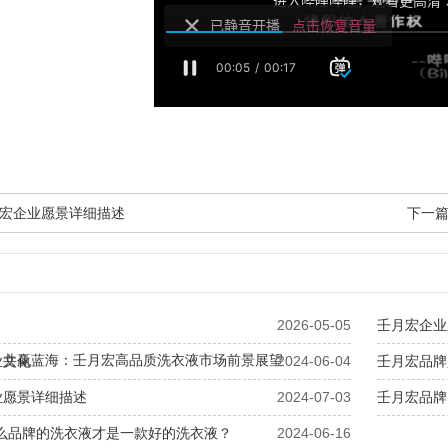
宏企业愿景详细描述
下一
2026-05-05
壬月宏企业
，共赢蓝海：壬月宏高品质洗衣液市场前景展望
业文化
2024-06-04
壬月宏品牌
业愿景详细描述
2024-07-03
壬月宏品牌
什么品牌的洗衣液才是一款好的洗衣液？
2024-06-16