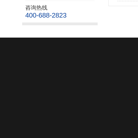
咨询热线
400-688-2823