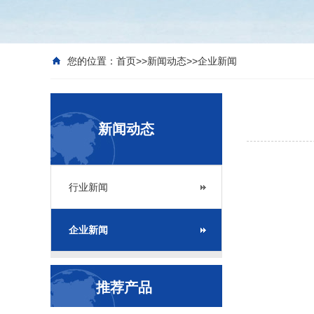
您的位置：
首页
>>
新闻动态
>>
企业新闻
新闻动态
行业新闻
企业新闻
推荐产品